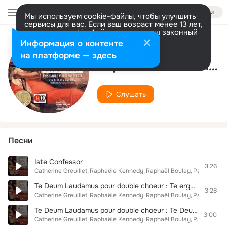
Войти
Мы используем cookie-файлы, чтобы улучшить
сервисы для вас. Если ваш возраст менее 13 лет,
настроить cookie-файлы должен ваш законный
представитель.
Больше информации
Информация о контенте
Исполнитель
Разрешить все
Настроить
на платформе — здесь
Sophie Decaudaveine
Слушать
Песни
Iste Confessor
3:26
Catherine Greuillet
Raphaële Kennedy
Raphaël Boulay
Pascal Bert
Te Deum Laudamus pour double choeur : Te ergo quaesiumus
3:28
Catherine Greuillet
Raphaële Kennedy
Raphaël Boulay
Pascal Bert
Te Deum Laudamus pour double choeur : Te Deum laudamus
3:00
Catherine Greuillet
Raphaële Kennedy
Raphaël Boulay
Pascal Bert