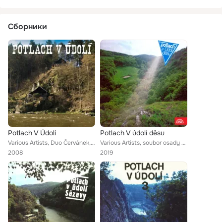
Сборники
Potlach V Údolí
Potlach V údolí děsu
Various Artists, Duo Červánek, soubor osady Údolí děsu, Brontosauři, Tornado, Jitka Vrbová, Tornádo, Akáty, Ivan Černý, Soubor o...
Various Artists, soubor osady Údolí děsu, Tornado, Jitka Vrbová, Vratislav Vyskočil, Zdeněk Mulač, Zdeněk Skarlandt, Tomáš Pergl...
2008
2019