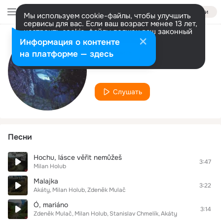
Войти
Мы используем cookie-файлы, чтобы улучшить
сервисы для вас. Если ваш возраст менее 13 лет,
настроить cookie-файлы должен ваш законный
представитель.
Больше информации
Информация о контенте
Исполнитель
Разрешить все
Настроить
на платформе — здесь
Milan Holub
Слушать
Песни
Hochu, lásce věřit nemůžeš
3:47
Milan Holub
Malajka
3:22
Akáty
Milan Holub
Zdeněk Mulač
Ó, mariáno
3:14
Zdeněk Mulač
Milan Holub
Stanislav Chmelík
Akáty