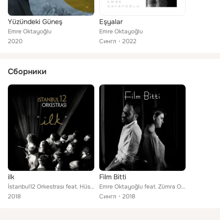
Yüzündeki Güneş
Eşyalar
Emre Oktayoğlu
Emre Oktayoğlu
2020
Сингл
2022
Сборники
ilk
Film Bitti
İstanbul12 Orkestrası feat. Hüseyin Cahit Lü, Nilgün Lü, Zümra Oktayoğlu, Emre Oktayoğlu, Cenk Rofe, Jülide Özçelik, Lizet Rofe,...
Emre Oktayoğlu feat. Zümra Oktayoğlu
2018
Сингл
2018