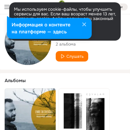
Войти
Мы используем cookie-файлы, чтобы улучшить
сервисы для вас. Если ваш возраст менее 13 лет,
настроить cookie-файлы должен ваш законный
представитель.
Больше информации
Исполнитель
Информация о контенте
Разрешить все
Настроить
на платформе — здесь
Emre Oktayoğlu
2 альбома
Слушать
Альбомы