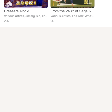
Greasers' Rock!
From the Vault of Sage & Sand Records (Gonna Shake This Shack Tonight)
Various Artists, Jimmy Isle, The Dreamers, Johnny Rivers, Danny Harrison, Bob Davis & The Rhythm Jesters, Lew Williams, Jimmy St...
Various Artists, Les York, Whitey Pullen, Jenks Tex Carman, Eddie Dean, Georgia Crackers, O'Doye Dell, Okie Jones, Al Muniz, Bud...
2020
2011