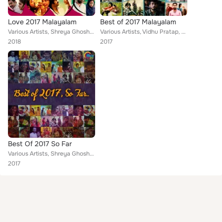
Love 2017 Malayalam
Best of 2017 Malayalam
Various Artists, Shreya Ghoshal, Ganesh Sundaram, P. Jayachandran, Abhay Jodhpurkar, P. Unnikrishnan, Shwetha Mohan, Shreekumar ...
Various Artists, Vidhu Pratap, Tessa Chavara, Nithya Sathyan, FRANCO, Abhay Jodhpurkar, Shreekumar Vakkiyil, Karthik, Vipin Rave...
2018
2017
Best Of 2017 So Far
Various Artists, Shreya Ghoshal, Abhay Jodhpurkar, Shwetha Mohan, Shreekumar Vakkiyil, Karthik, Armaan Malik, Vipin Raveendran, ...
2017