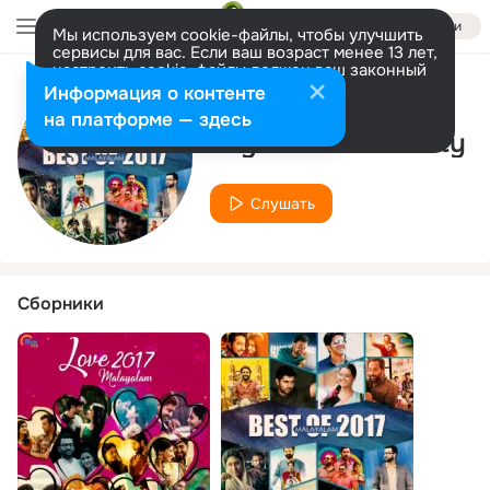
Войти
Мы используем cookie-файлы, чтобы улучшить
сервисы для вас. Если ваш возраст менее 13 лет,
настроить cookie-файлы должен ваш законный
представитель.
Больше информации
Информация о контенте
Исполнитель
Разрешить все
Настроить
на платформе — здесь
Joyesh Chakraborty
Слушать
Сборники