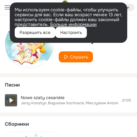
Войти
Мы используем cookie-файлы, чтобы улучшить
сервисы для вас. Если ваш возраст менее 13 лет,
настроить cookie-файлы должен ваш законный
представитель.
Больше информации
Исполнитель
Разрешить все
Настроить
Łukasz Pijewski
Слушать
Песни
Nowe szaty cesarskie
21:05
Jerzy Korsztyn
Bogusław Sochnacki
Mieczysław Antoni Gajda
Mir
Сборники