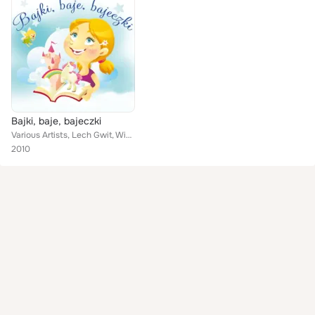
Bajki, baje, bajeczki
Various Artists, Lech Gwit, Wiesław Michnikowski, Teresa Lipowska, Bogusław Sochnacki, Jerzy Korsztyn, Agnieszka Mirowska, Barba...
2010