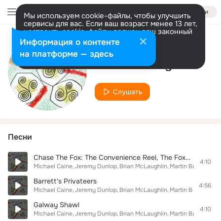
Войти
Мы используем cookie-файлы, чтобы улучшить
сервисы для вас. Если ваш возраст менее 13 лет,
настроить cookie-файлы должен ваш законный
представитель.
Больше информации
Информация о контенте
Исполнитель
Разрешить все
Настроить
на платформе — здесь
Brian McLaughlin
Слушать
Песни
Chase The Fox: The Convenience Reel, The Foxhunter's Reel
4:10
Michael Caine
Jeremy Dunlop
Brian McLaughlin
Martin Ball
Barrett's Privateers
4:56
Michael Caine
Jeremy Dunlop
Brian McLaughlin
Martin Ball
Galway Shawl
4:10
Michael Caine
Jeremy Dunlop
Brian McLaughlin
Martin Ball
Norma