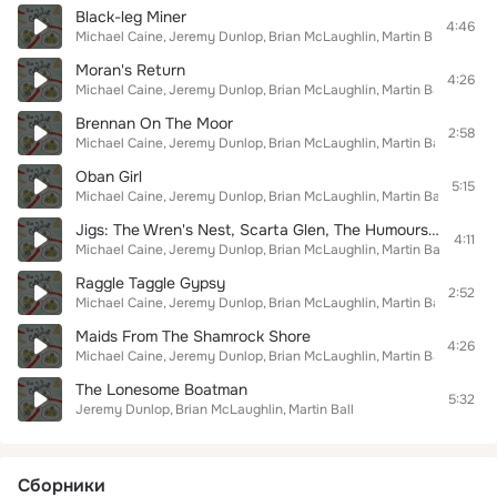
Black-leg Miner
4:46
Michael Caine
Jeremy Dunlop
Brian McLaughlin
Martin Ball
Moran's Return
4:26
Michael Caine
Jeremy Dunlop
Brian McLaughlin
Martin Ball
Brennan On The Moor
2:58
Michael Caine
Jeremy Dunlop
Brian McLaughlin
Martin Ball
Oban Girl
5:15
Michael Caine
Jeremy Dunlop
Brian McLaughlin
Martin Ball
Jigs: The Wren's Nest, Scarta Glen, The Humours Of Donnybrook
4:11
Michael Caine
Jeremy Dunlop
Brian McLaughlin
Martin Ball
Raggle Taggle Gypsy
2:52
Michael Caine
Jeremy Dunlop
Brian McLaughlin
Martin Ball
Maids From The Shamrock Shore
4:26
Michael Caine
Jeremy Dunlop
Brian McLaughlin
Martin Ball
The Lonesome Boatman
5:32
Jeremy Dunlop
Brian McLaughlin
Martin Ball
Сборники