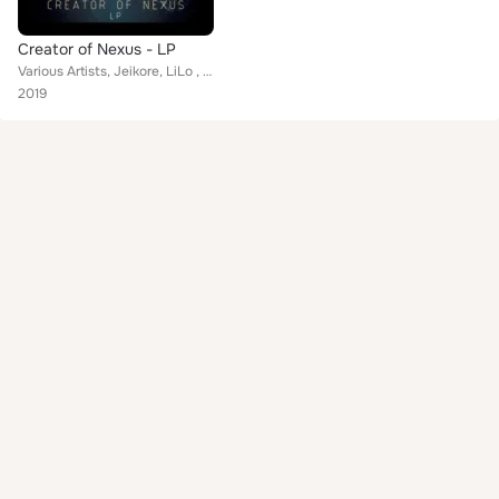
Creator of Nexus - LP
Various Artists, Jeikore, LiLo , Jiptek, Artifact Creature, Kernel Audio, Instinc, Ufo-Q, The Sacrificed, Crime1Minister, P.I.N....
2019