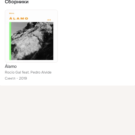
Сборники
Álamo
Rocío Gal feat. Pedro Alvide
Сингл
2019