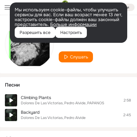
Войти
Мы используем cookie-файлы, чтобы улучшить
сервисы для вас. Если ваш возраст менее 13 лет,
настроить cookie-файлы должен ваш законный
представитель.
Больше информации
Исполнитель
Разрешить все
Настроить
Pedro Alvide
Слушать
Песни
Climbing Plants
2:58
Dolores De Las Victorias
Pedro Alvide
PAPANOS
Backyard
2:45
Dolores De Las Victorias
Pedro Alvide