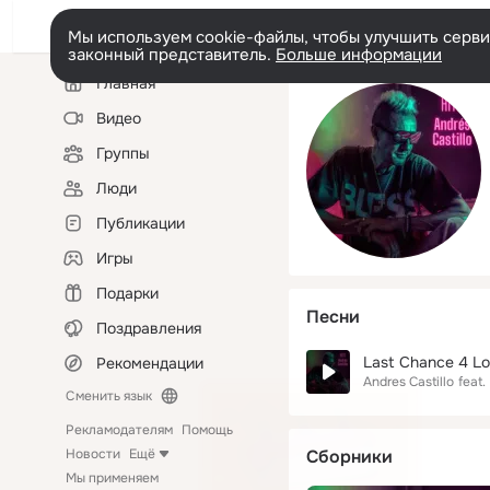
Мы используем cookie-файлы, чтобы улучшить сервис
законный представитель.
Больше информации
Левая
Главная
колонка
Видео
Группы
Люди
Публикации
Игры
Подарки
Песни
Поздравления
Last Chance 4 L
Рекомендации
Andres Castillo
feat.
Сменить язык
Рекламодателям
Помощь
Новости
Ещё
Сборники
Мы применяем