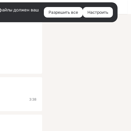
Помощь
Войти
й
e-файлы должен ваш
Разрешить все
Настроить
Правая
колонка
3:38