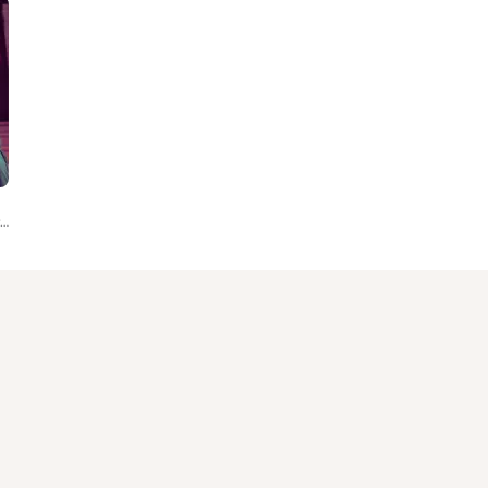
Various Artists, Tony Fox, Andres Castillo, MC Hompy, Calo, La Gandi, Mr. Pig, Margarita La Diosa de La Cumbia, Nito Favela, Ger...