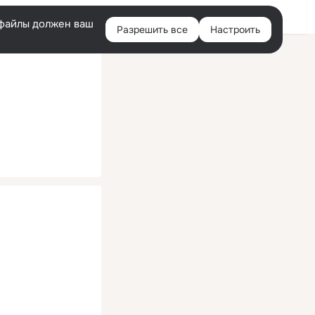
Помощь
Войти
й
e-файлы должен ваш
Разрешить все
Настроить
Правая
колонка