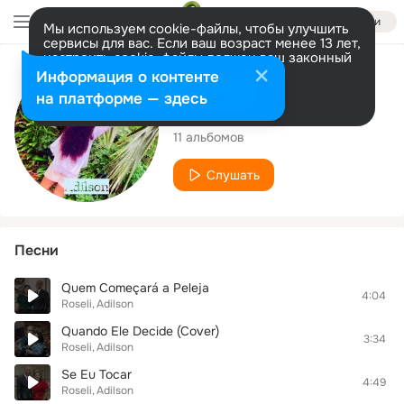
Войти
Мы используем cookie-файлы, чтобы улучшить
сервисы для вас. Если ваш возраст менее 13 лет,
настроить cookie-файлы должен ваш законный
представитель.
Больше информации
Исполнитель
Информация о контенте
Разрешить все
Настроить
на платформе — здесь
Adilson
11 альбомов
Слушать
Песни
Quem Começará a Peleja
4:04
Roseli
Adilson
Quando Ele Decide (Cover)
3:34
Roseli
Adilson
Se Eu Tocar
4:49
Roseli
Adilson