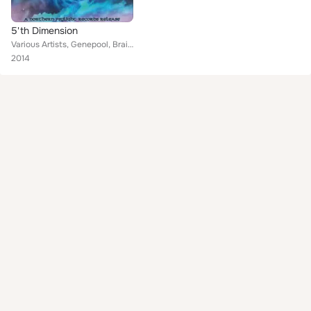
5'th Dimension
Various Artists, Genepool, Braincell, Dahr Mahr, Gridy Cosm, Trold, Kala, Hashashin, Sephiroth, Alien Viking
2014