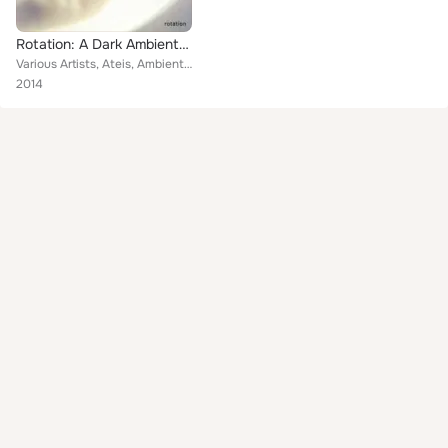
Rotation: A Dark Ambient / Experimental Compilation
Various Artists, Ateis, Ambient Mechanics, Herwig Holzmann, Secant Prime, Saemskin, Roth Mobot, Words On Water, Controlled Bleed...
2014