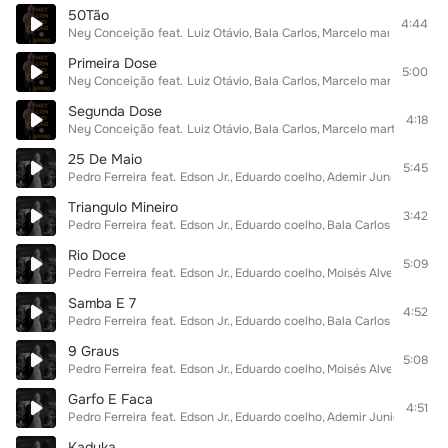
50Tão
4:44
Ney Conceição
feat.
Luiz Otávio
Bala Carlos
Marcelo martins
Primeira Dose
5:00
Ney Conceição
feat.
Luiz Otávio
Bala Carlos
Marcelo martins
Segunda Dose
4:18
Ney Conceição
feat.
Luiz Otávio
Bala Carlos
Marcelo martins
25 De Maio
5:45
Pedro Ferreira
feat.
Edson Jr.
Eduardo coelho
Ademir Junior
Bala C
Triangulo Mineiro
3:42
Pedro Ferreira
feat.
Edson Jr.
Eduardo coelho
Bala Carlos
Ademir J
Rio Doce
5:09
Pedro Ferreira
feat.
Edson Jr.
Eduardo coelho
Moisés Alves
Bala Ca
Samba E 7
4:52
Pedro Ferreira
feat.
Edson Jr.
Eduardo coelho
Bala Carlos
Ademir J
9 Graus
5:08
Pedro Ferreira
feat.
Edson Jr.
Eduardo coelho
Moisés Alves
Ademir 
Garfo E Faca
4:51
Pedro Ferreira
feat.
Edson Jr.
Eduardo coelho
Ademir Junior
Moisés
Kaduka