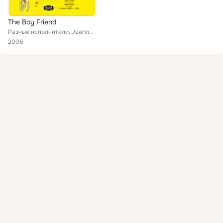
The Boy Friend
Разные исполнители, Jeanne Beauvais, Barbara Andres, Judy Carne, Sandy Duncan, Jerry Goldberg, David Vaughan, Ronald Young, Leon...
2006