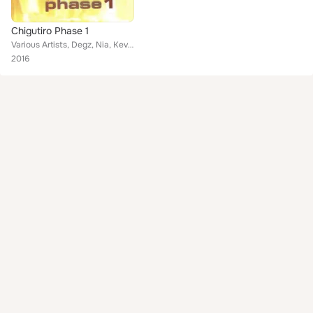
Chigutiro Phase 1
Various Artists, Degz, Nia, Kevin Ashley, Gumie, 2BG, Diana, Blush, Shayndingz, Taurai, Jerrie, Honeyvibes, Vimbai, Ngoni feat. ...
2016