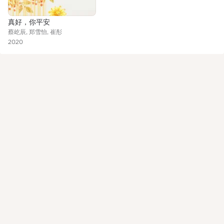
真好，你平安
蔡屹辰, 郑雪怡, 崔彤
2020