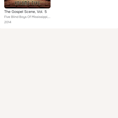
The Gospel Scene, Vol. 5
Five Blind Boys Of Mississippi, Brother Joe May, St. Mark's Chanters, Marie Knight, Bessemer Sunset Four, Dunham Jubilee Singers...
2014