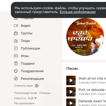
Мы используем cookie-файлы, чтобы улучшить сервис
законный представитель.
Больше информации
Левая
Главная
колонка
Видео
Группы
Люди
Публикации
Игры
Подарки
Песни
Поздравления
Shah ali kol chal 
Рекомендации
Sukhdev Safri
Karam
Сменить язык
Putt ve dahooda 
Рекламодателям
Помощь
Sukhdev Safri
Karam
Новости
Ещё
Dahooda Gaam Ta
Мы применяем
Sukhdev Safri
Karam