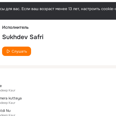
Русски
ы для вас. Если ваш возраст менее 13 лет, настроить cooki
Исполнитель
Sukhdev Safri
Слушать
ke
deep Kaur
mera kutteya
deep Kaur
tdi Nu
deep Kaur