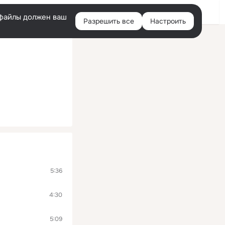
Помощь
Войти
й
e-файлы должен ваш
Разрешить все
Настроить
Правая
колонка
5:36
4:30
5:09