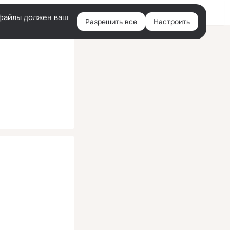
Помощь
Войти
й
e-файлы должен ваш
Разрешить все
Настроить
Правая
колонка