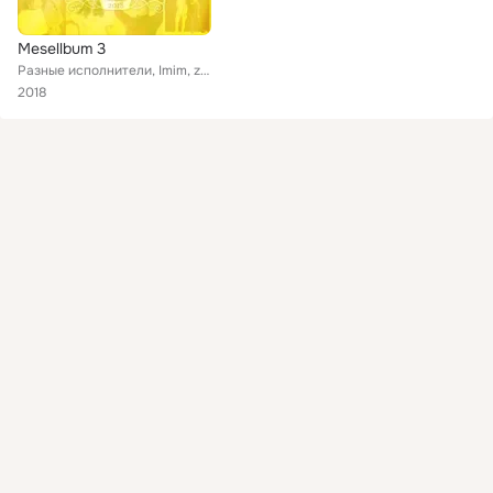
Mesellbum 3
Разные исполнители, Imim, zanpa, Tsubame Sumikawa, Misato Koiede, Yukawayuka, Yuri Takahashi, Shimamo, Chie Suzuki, Anri, Yuri M...
2018