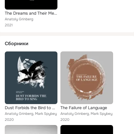
The Dreams and Their Meanings
Anatoly Grinberg
2021
Сборники
Dust Forbids the Bird to Sing
The Failure of Language
Anatoly Grinberg, Mark Spybey
Anatoly Grinberg, Mark Spybey
2020
2020