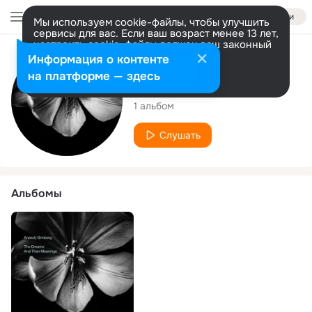
Войти
Мы используем cookie-файлы, чтобы улучшить
сервисы для вас. Если ваш возраст менее 13 лет,
настроить cookie-файлы должен ваш законный
представитель.
Больше информации
Исполнитель
Информация о контенте
Разрешить все
Настроить
на платформе — здесь
Anatoly Grinberg
1 альбом
Слушать
Альбомы