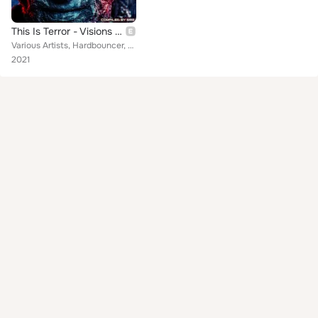
This Is Terror - Visions Of Terror
Various Artists, Hardbouncer, Deterrent Man, The Vizitor, Catkiller, E-Noid, SRB, Suicide Rage, Rotterdam Terror Corps, Aschvaul...
2021