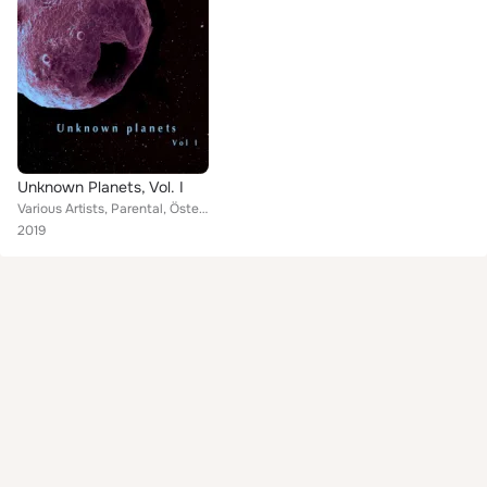
Unknown Planets, Vol. I
Various Artists, Parental, Öster, Farragol, Dominik Frölich, Purrple Cat, Capitaine Hadoken, Jesus Stubby Crise, Dipiz Broc, The...
2019