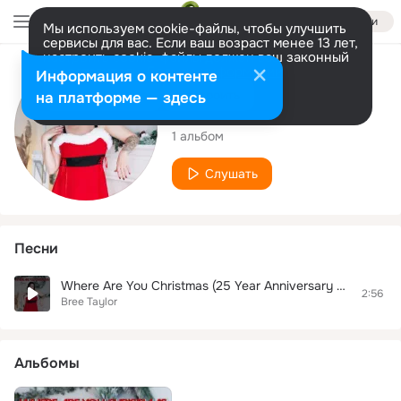
Войти
Мы используем cookie-файлы, чтобы улучшить
сервисы для вас. Если ваш возраст менее 13 лет,
настроить cookie-файлы должен ваш законный
представитель.
Больше информации
Исполнитель
Информация о контенте
Разрешить все
Настроить
на платформе — здесь
Bree Taylor
1 альбом
Слушать
Песни
Where Are You Christmas (25 Year Anniversary Edition)
2:56
Bree Taylor
Альбомы