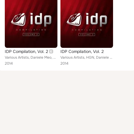
IDP Compilation, Vol. 2
IDP Compilation, Vol. 2
Various Artists, Daniele Meo, DJ Doddo, Dance Rocker, Dj fole, Hgn And Mcw, Disc Jockeyz, L.E.S.Project Fragment, Mike Feast, Al...
Various Artists, HGN, Daniele Meo, HGN, McW, L.e.s. Project Fragment, DJ Cillo, Disc Jockeyz, DJ fole, DJ Doddo, Glaukor, Mike F...
2014
2014