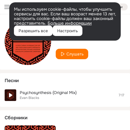
Войти
Мы используем cookie-файлы, чтобы улучшить
сервисы для вас. Если ваш возраст менее 13 лет,
настроить cookie-файлы должен ваш законный
представитель.
Больше информации
Исполнитель
Разрешить все
Настроить
Evan Blacks
Слушать
Песни
Psychosynthesis (Original Mix)
7:17
Evan Blacks
Сборники