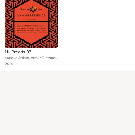
Nu Breeds 07
Various Artists, Arthur Distone, Bornjevski, Nae-Tago, Evan Blacks, Maentrao, Amezquita, Michael Hokanson, Zak Gee, La Rose, Ser...
2014