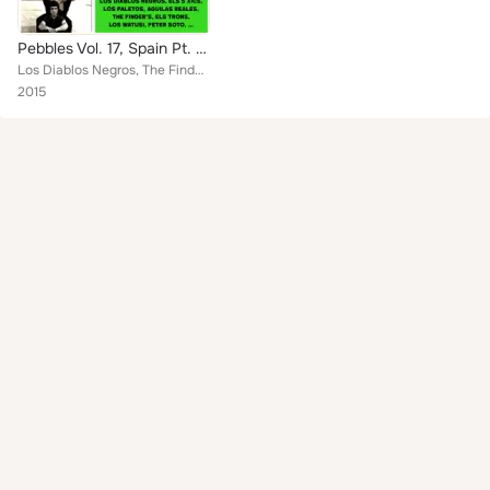
Pebbles Vol. 17, Spain Pt. 2, Originals Artifacts From The Psychedelic Era
Los Diablos Negros, The Finder´s, Els 5 Xics, Els Trons, Los Zooms, Los Pepes, Los Brisk´s, Los Aguilas Reales, Peter Soto, Los ...
2015