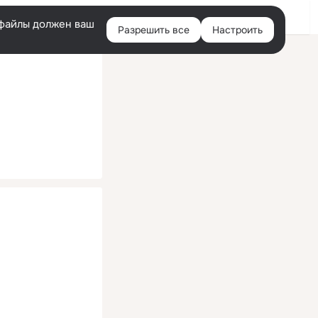
Помощь
Войти
й
e-файлы должен ваш
Разрешить все
Настроить
Правая
колонка