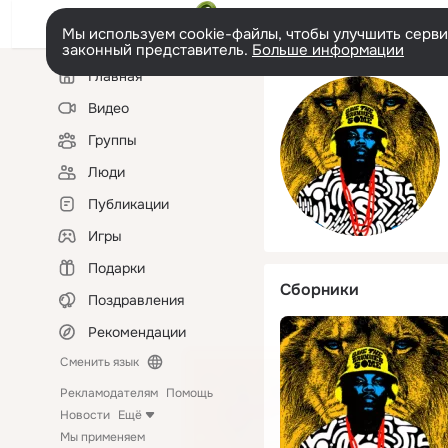
Мы используем cookie-файлы, чтобы улучшить сервис
законный представитель.
Больше информации
Левая
Главная
колонка
Видео
Группы
Люди
Публикации
Игры
Подарки
Сборники
Поздравления
Рекомендации
Сменить язык
Рекламодателям
Помощь
Новости
Ещё
Мы применяем