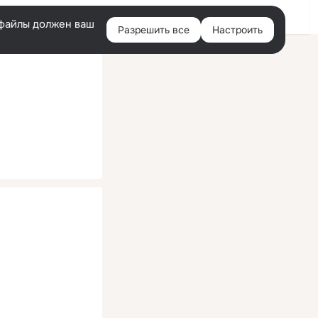
Помощь
Войти
й
e-файлы должен ваш
Разрешить все
Настроить
Правая
колонка