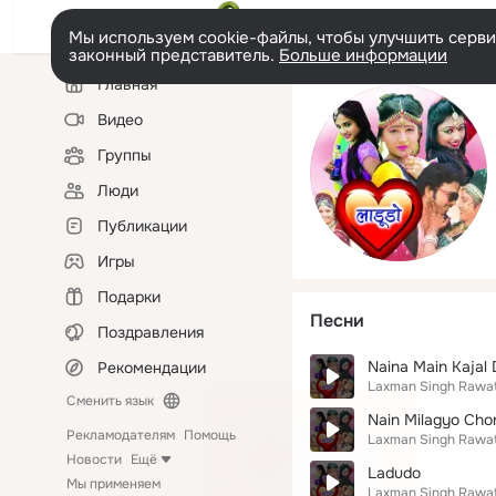
Мы используем cookie-файлы, чтобы улучшить сервис
законный представитель.
Больше информации
Левая
Главная
колонка
Видео
Группы
Люди
Публикации
Игры
Подарки
Песни
Поздравления
Naina Main Kajal 
Рекомендации
Laxman Singh Rawa
Сменить язык
Nain Milagyo Chor
Рекламодателям
Помощь
Laxman Singh Rawa
Новости
Ещё
Ladudo
Мы применяем
Laxman Singh Rawa