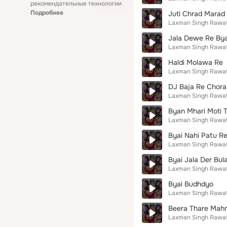
рекомендательные технологии
Подробнее
Juti Chrad Marad
Laxman Singh Rawa
Jala Dewe Re By
Laxman Singh Rawa
Haldi Molawa Re
Laxman Singh Rawa
DJ Baja Re Chora
Laxman Singh Rawa
Byan Mhari Moti T
Laxman Singh Rawa
Byai Nahi Patu R
Laxman Singh Rawa
Byai Jala Der Bu
Laxman Singh Rawa
Byai Budhdyo
Laxman Singh Rawa
Beera Thare Mah
Laxman Singh Rawa