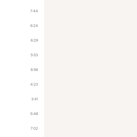
7:44
6:24
6:29
5:53
6:56
4:23
3:41
5:48
7:02