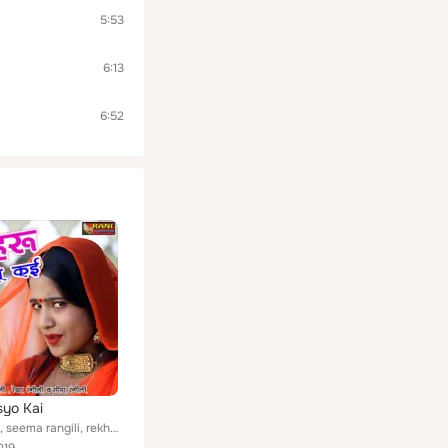
5:53
6:13
6:52
syo Kai
rani rangili, seema rangili, rekha rangili