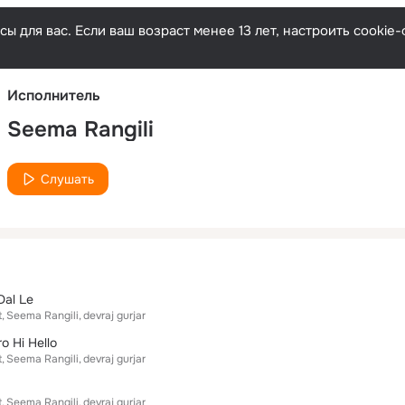
Русски
ы для вас. Если ваш возраст менее 13 лет, настроить cooki
Исполнитель
Seema Rangili
Слушать
Dal Le
t
Seema Rangili
devraj gurjar
o Hi Hello
t
Seema Rangili
devraj gurjar
t
Seema Rangili
devraj gurjar