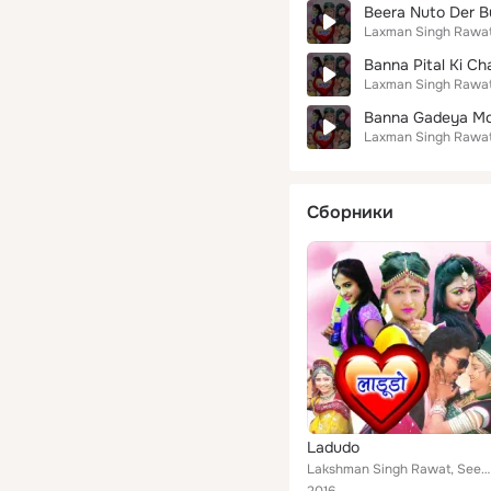
Beera Nuto Der B
Laxman Singh Rawa
Banna Pital Ki Ch
Laxman Singh Rawa
Banna Gadeya Mo
Laxman Singh Rawa
Сборники
Ladudo
Lakshman Singh Rawat, Seema Rangili, Devram Gurjar