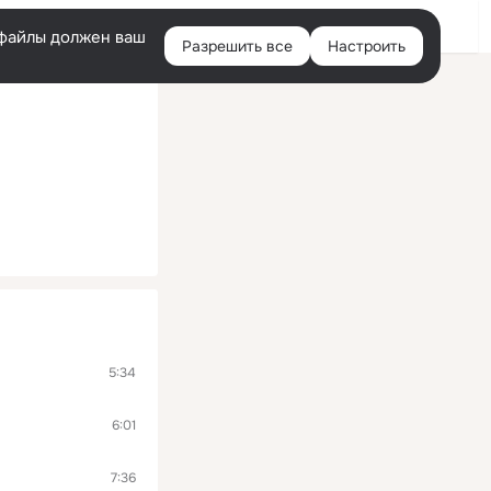
Помощь
Войти
й
e-файлы должен ваш
Разрешить все
Настроить
Правая
колонка
5:34
6:01
7:36