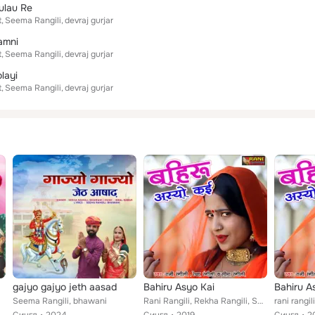
ulau Re
t
Seema Rangili
devraj gurjar
amni
t
Seema Rangili
devraj gurjar
layi
t
Seema Rangili
devraj gurjar
gajyo gajyo jeth aasad
Bahiru Asyo Kai
Bahiru A
Seema Rangili, bhawani
Rani Rangili, Rekha Rangili, Seema Rangili