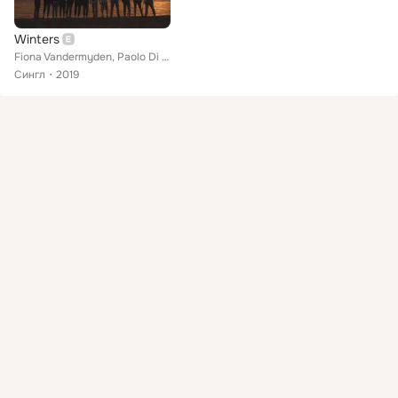
Winters
Fiona Vandermyden, Paolo Di Michele feat. Rividu Mendis
Сингл
2019