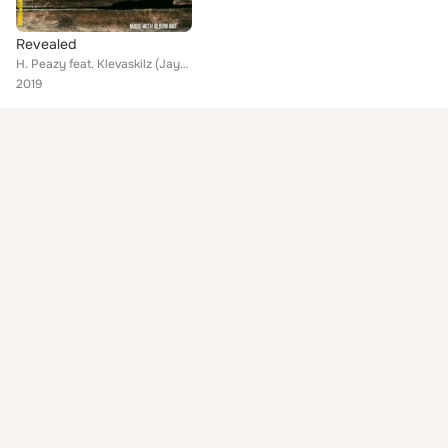
Revealed
H. Peazy feat. Klevaskilz (Jayven), Terry Wallace (T-Roc)
2019