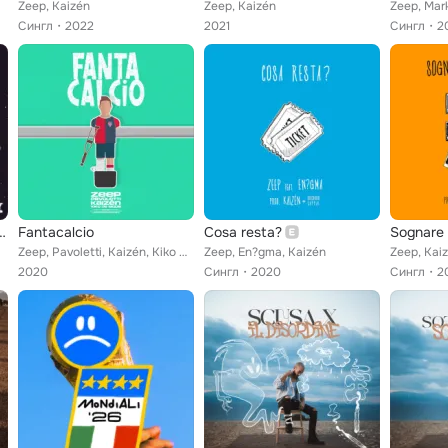
Zeep, Kaizén
Zeep, Kaizén
Zeep, Mar
Сингл
2022
2021
Сингл
2
nel mondo (feat. Zeep)
Fantacalcio
Cosa resta?
Sognare 
Zeep, Pavoletti, Kaizén, Kiko De Bidda
Zeep, En?gma, Kaizén
Zeep, Kai
2020
Сингл
2020
Сингл
2