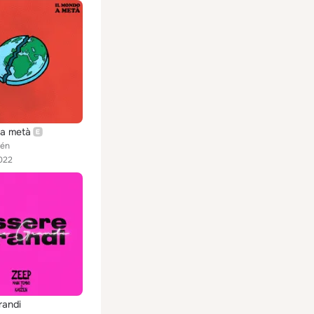
 a metà
zén
022
randi