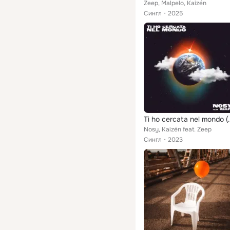
Zeep, Malpelo, Kaizén
Сингл
2025
Ti ho cercata 
Nosy, Kaizén feat. Zeep
Сингл
2023