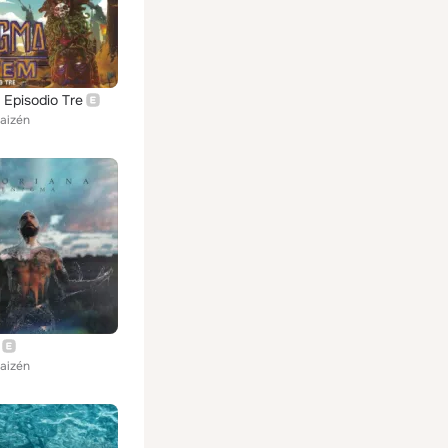
Episodio Tre
aizén
aizén