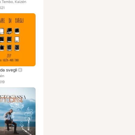
k Tembo, Kaizén
021
da svegli
zén
019