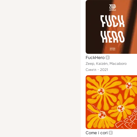
FuckHero
Zeep, Kaizén, Macaboro
Сингл
2021
Come i cori