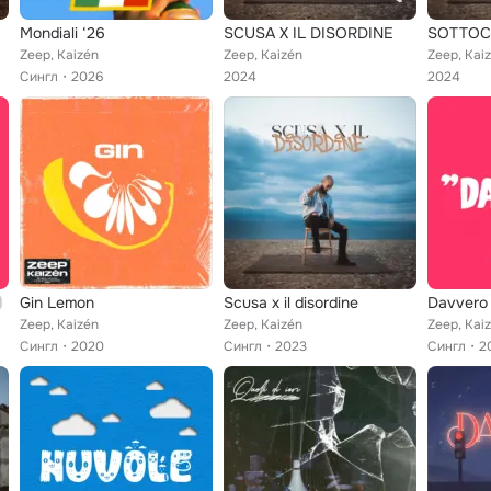
Mondiali ‘26
SCUSA X IL DISORDINE
SOTTOC
Zeep, Kaizén
Zeep, Kaizén
Zeep, Kai
Сингл
2026
2024
2024
Gin Lemon
Scusa x il disordine
Davvero
Zeep, Kaizén
Zeep, Kaizén
Zeep, Kai
Сингл
2020
Сингл
2023
Сингл
2