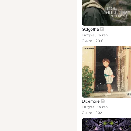
Golgotha
En?gma, Kaizén
Сингл
2018
Dicembre
En?gma, Kaizén
Сингл
2021