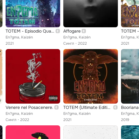
TOTEM - Episodio Quattro
Affogare
TOTEM - 
En?gma, Kaizén
En?gma, Kaizén
En?gma, K
2021
Сингл
2022
2021
Venere nel Posacenere.
TOTEM (Ultimate Edition)
Booriana
En?gma, Kaizén
En?gma, Kaizén
En?gma, K
Сингл
2022
2021
2019