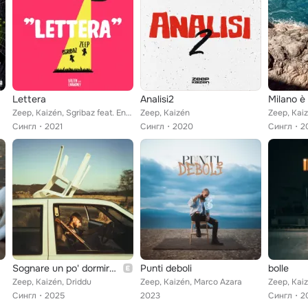
Lettera
Analisi2
Zeep, Kaizén, Sgribaz feat. Enomoney
Zeep, Kaizén
Zeep, Kai
Сингл
2021
Сингл
2020
Сингл
2
Sognare un po' dormire mai
Punti deboli
bolle
Zeep, Kaizén, Driddu
Zeep, Kaizén, Marco Azara
Zeep, Kai
Сингл
2025
2023
Сингл
2