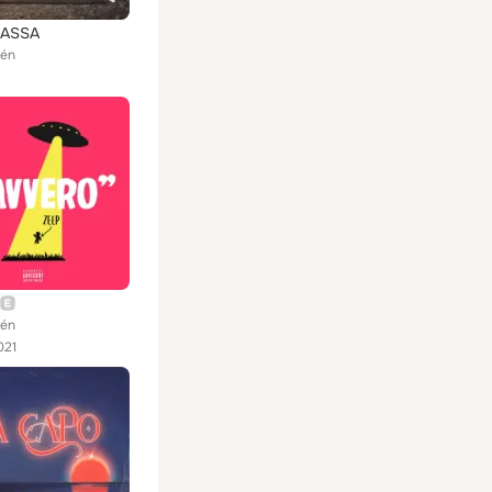
ASSA
zén
zén
021