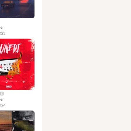
zén
023
zén
024