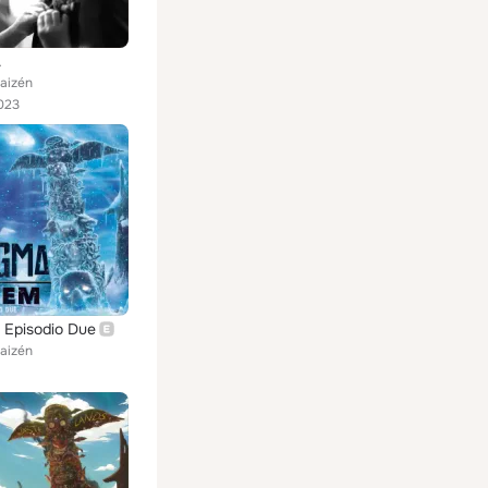
.
aizén
023
 Episodio Due
aizén