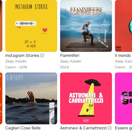
Instagram Stories
Fiammiferi
Il mondo
Zeep, Kaizén
Zeep, Kaizén
Zeep, Kai
Сингл
2019
2024
Сингл
2
Cagliari Cose Belle
Astronavi & Carriattrezzi
Essere g