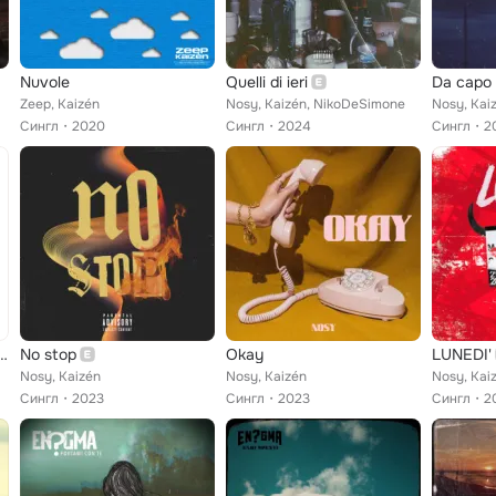
Nuvole
Quelli di ieri
Da capo
Zeep, Kaizén
Nosy, Kaizén, NikoDeSimone
Nosy, Kai
Сингл
2020
Сингл
2024
Сингл
2
 prendere (vieni con me?)
No stop
Okay
LUNEDI'
Nosy, Kaizén
Nosy, Kaizén
Nosy, Kai
Сингл
2023
Сингл
2023
Сингл
2