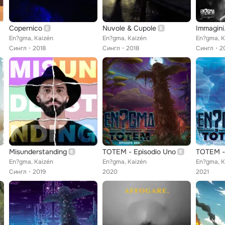
Copernico
Nuvole & Cupole
Immagini
En?gma, Kaizén
En?gma, Kaizén
En?gma, K
Сингл
2018
Сингл
2018
Сингл
2
Misunderstanding
TOTEM - Episodio Uno
TOTEM -
En?gma, Kaizén
En?gma, Kaizén
En?gma, K
Сингл
2019
2020
2021