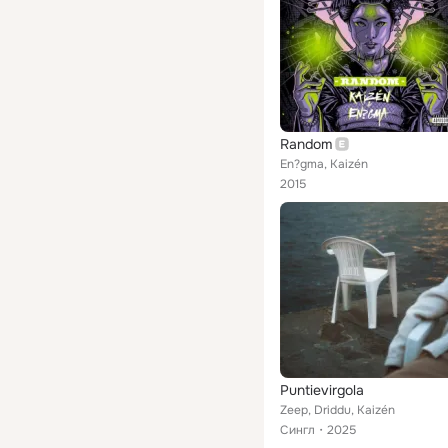
Random
En?gma, Kaizén
2015
Puntievirgola
Zeep, Driddu, Kaizén
Сингл
2025