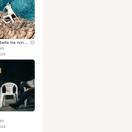
Milano è bella ma non c'è il mare
zén
026
zén
024