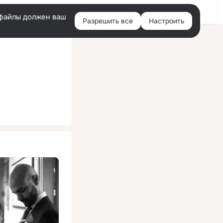
Помощь
Войти
й
e-файлы должен ваш
Разрешить все
Настроить
Правая
колонка