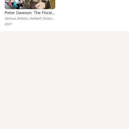
Peter Dawson: The Floral Dance
Various Artists, Herbert Dawson, Gerald Moore, Clifford Greewood & Orchestra, Carlton Fay, Harry Peterson, Hubert Greenslade, La...
2017