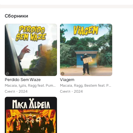
Сборники
Perdido Sem Waze
Viagem
Macaia, Iyzis, Ragg feat. Pump Killa, Korvo Amanajé
Macaia, Ragg, Bestem feat. Pump Killa, Korvo Amanajé, DASVIELAS
Сингл
2024
Сингл
2024