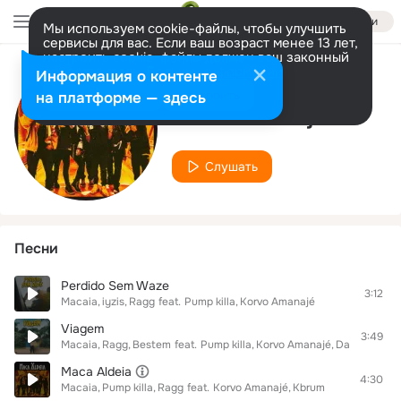
Войти
Мы используем cookie-файлы, чтобы улучшить
сервисы для вас. Если ваш возраст менее 13 лет,
настроить cookie-файлы должен ваш законный
представитель.
Больше информации
Информация о контенте
Исполнитель
Разрешить все
Настроить
на платформе — здесь
Korvo Amanajé
Слушать
Песни
Perdido Sem Waze
3:12
Macaia
iyzis
Ragg
feat.
Pump killa
Korvo Amanajé
Viagem
3:49
Macaia
Ragg
Bestem
feat.
Pump killa
Korvo Amanajé
DasVielas
Maca Aldeia
4:30
Macaia
Pump killa
Ragg
feat.
Korvo Amanajé
Kbrum