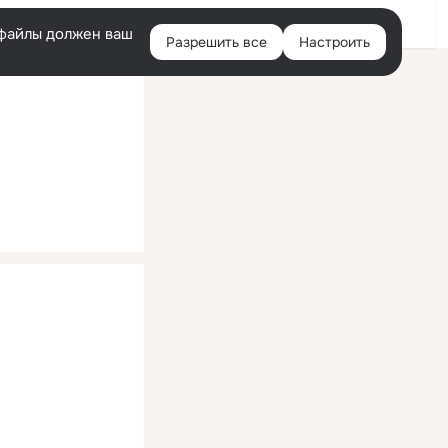
Помощь
Войти
й
e-файлы должен ваш
Разрешить все
Настроить
Правая
колонка