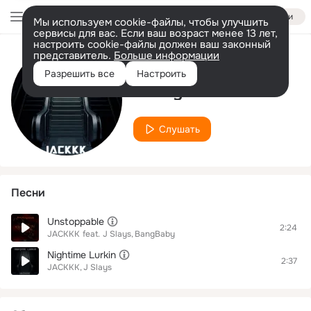
Войти
Мы используем cookie-файлы, чтобы улучшить
сервисы для вас. Если ваш возраст менее 13 лет,
настроить cookie-файлы должен ваш законный
представитель.
Больше информации
Исполнитель
Разрешить все
Настроить
J Slays
Слушать
Песни
Unstoppable
2:24
JACKKK
feat.
J Slays
BangBaby
Nightime Lurkin
2:37
JACKKK
J Slays