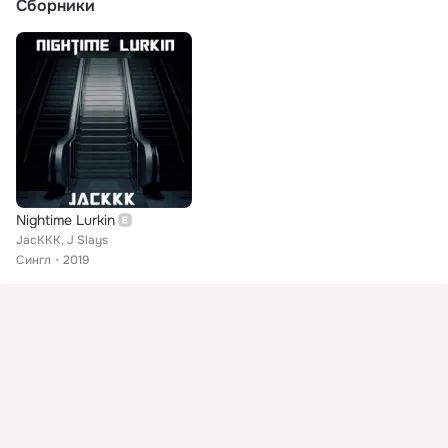
Сборники
Nightime Lurkin
JacKKK, J Slays
Сингл
2019