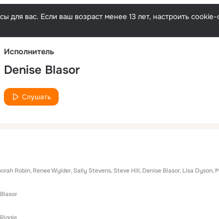
Русски
ы для вас. Если ваш возраст менее 13 лет, настроить cooki
Исполнитель
Denise Blasor
Слушать
orah Robin
Renee Wylder
Sally Stevens
Steve Hill
Denise Blasor
Lisa Dyson
M
Blasor
 Riggle