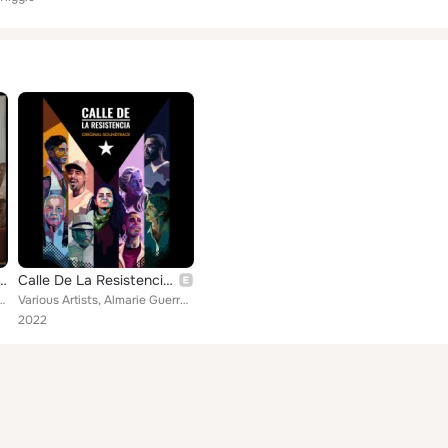
m (Original Cast Recording)
Calle De La Resistencia (Original Soundtrack)
Floyd Riggle, Philip Rodriguez, Wayne Moore, Crissy Guerrero, Lisa Dyson, Debor...
Various Artists, Almarie Guerra, Vico Ortiz, Chill, CALLE DE LA RESISTENCIA ORIGINAL CAST, Efrain Figueroa, Milton Carrero, Fran...
2022