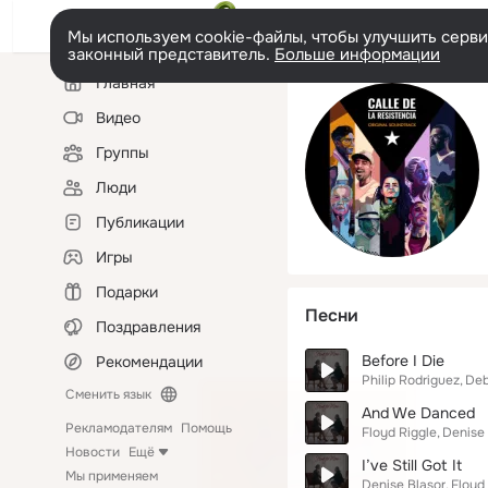
Мы используем cookie-файлы, чтобы улучшить сервис
законный представитель.
Больше информации
Левая
Главная
колонка
Видео
Группы
Люди
Публикации
Игры
Подарки
Песни
Поздравления
Before I Die
Рекомендации
Philip Rodriguez
Deb
Сменить язык
And We Danced
Рекламодателям
Помощь
Floyd Riggle
Denise 
Новости
Ещё
I’ve Still Got It
Мы применяем
Denise Blasor
Floyd