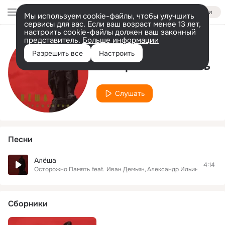
Войти
Мы используем cookie-файлы, чтобы улучшить
сервисы для вас. Если ваш возраст менее 13 лет,
настроить cookie-файлы должен ваш законный
представитель.
Больше информации
Исполнитель
Разрешить все
Настроить
Осторожно Память
Слушать
Песни
Алёша
4:14
Осторожно Память
feat.
Иван Демьян
Александр Ильин
Андрей 
Сборники