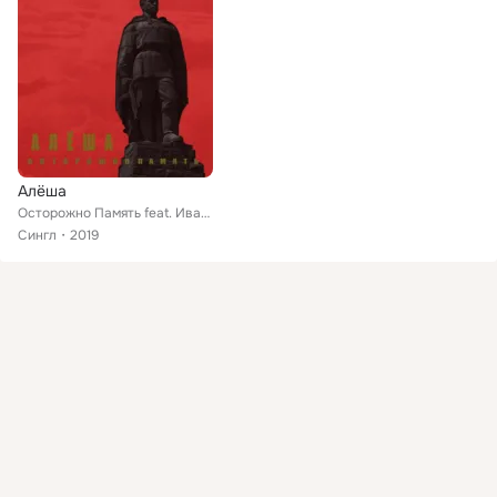
Алёша
Осторожно Память feat. Иван Демьян, Александр Ильин, Андрей Каталкин, Квэнди, Яким, Хухрянский, Хор Детвора
Сингл
2019