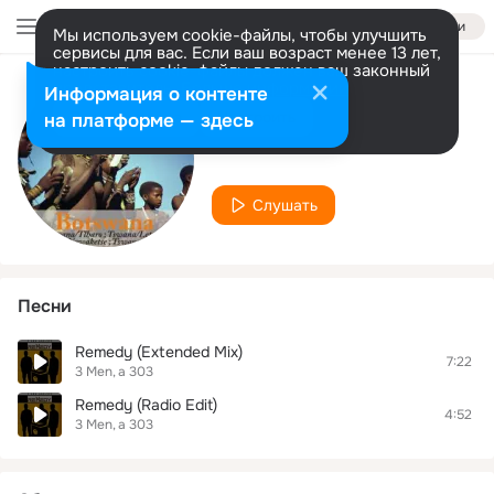
Войти
Мы используем cookie-файлы, чтобы улучшить
сервисы для вас. Если ваш возраст менее 13 лет,
настроить cookie-файлы должен ваш законный
представитель.
Больше информации
Информация о контенте
Исполнитель
Разрешить все
Настроить
на платформе — здесь
3 Men
Слушать
Песни
Remedy (Extended Mix)
7:22
3 Men
a 303
Remedy (Radio Edit)
4:52
3 Men
a 303