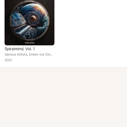
Spiralmind, Vol. 1
Various Artists, Green Ice Cream, Karmahacker, Sun Ions, Emotion Code, Manmara, Cinema Inside My Head, Amazon Watcher, R-Tibra, ...
2021