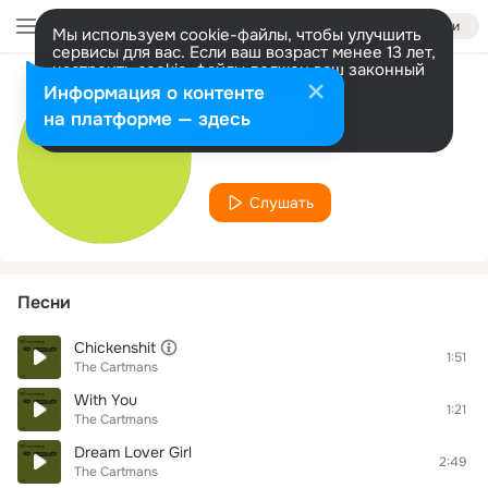
Войти
Мы используем cookie-файлы, чтобы улучшить
сервисы для вас. Если ваш возраст менее 13 лет,
настроить cookie-файлы должен ваш законный
представитель.
Больше информации
Информация о контенте
Исполнитель
Разрешить все
Настроить
на платформе — здесь
The Cartmans
Слушать
Песни
Chickenshit
1:51
The Cartmans
With You
1:21
The Cartmans
Dream Lover Girl
2:49
The Cartmans