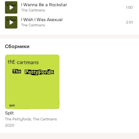
I Wanna Be a Rockstar
1:50
The Cartmans
I Wish I Was Asexual
2:01
The Cartmans
Сборники
Split
The Pettyfords, The Cartmans
2020