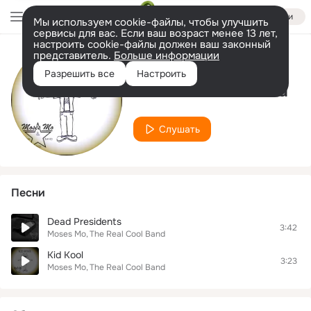
Войти
Мы используем cookie-файлы, чтобы улучшить
сервисы для вас. Если ваш возраст менее 13 лет,
настроить cookie-файлы должен ваш законный
представитель.
Больше информации
Исполнитель
Разрешить все
Настроить
The Real Cool Band
Слушать
Песни
Dead Presidents
3:42
Moses Mo
The Real Cool Band
Kid Kool
3:23
Moses Mo
The Real Cool Band