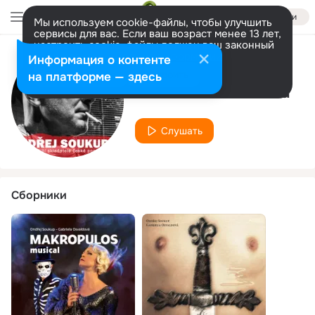
Войти
Мы используем cookie-файлы, чтобы улучшить
сервисы для вас. Если ваш возраст менее 13 лет,
настроить cookie-файлы должен ваш законный
представитель.
Больше информации
Информация о контенте
Исполнитель
Разрешить все
Настроить
на платформе — здесь
Gabriela Osvaldová
Слушать
Сборники