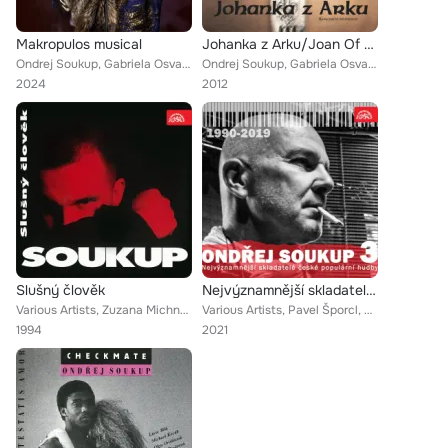
Makropulos musical
Johanka z Arku/Joan Of Arc - koncertni provedeni
Ondrej Soukup, Gabriela Osvaldová
Ondrej Soukup, Gabriela Osvaldová
2024
2012
Slušný člověk
Nejvýznamnější skladatelé české populární hudby Ondřej Soukup 3 (1990-2019)
Various Artists, Zuzana Michnová, Martin Dejdar, Petra Janů, Karel Gott, Martin Pošta, Jiří Korn, Lucie Bílá, Richard Genzer, Ma...
Various Artists, Pavel Šporcl, Petr Kotvald, Václav Noid Bárta, Karel Gott, Iveta Bartošová, Ewa Farna, Ondřej Soukup, Doktor PP...
1994
2021