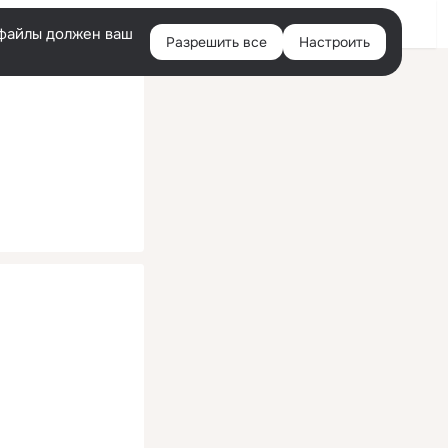
Помощь
Войти
й
e-файлы должен ваш
Разрешить все
Настроить
Правая
колонка