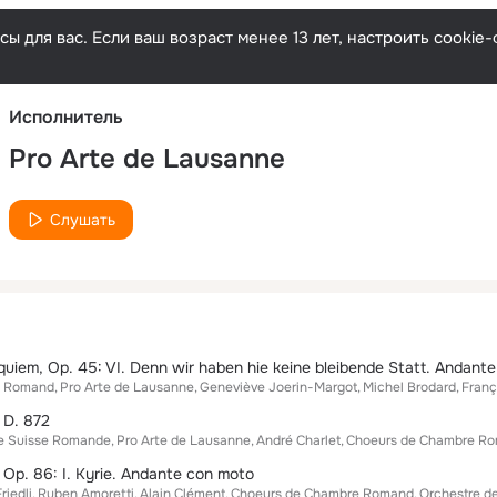
Русски
ы для вас. Если ваш возраст менее 13 лет, настроить cooki
Исполнитель
Pro Arte de Lausanne
Слушать
e Romand
Pro Arte de Lausanne
Geneviève Joerin-Margot
Michel Brodard
Franç
 D. 872
de Suisse Romande
Pro Arte de Lausanne
André Charlet
Choeurs de Chambre R
 Op. 86: I. Kyrie. Andante con moto
riedli
Ruben Amoretti
Alain Clément
Choeurs de Chambre Romand
Orchestre d