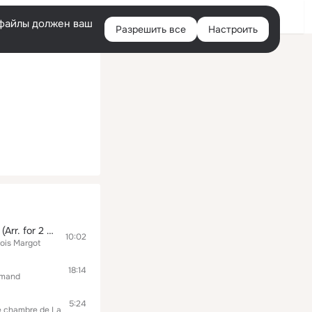
Помощь
Войти
й
e-файлы должен ваш
Разрешить все
Настроить
Правая
колонка
Ein deutsches Requiem, Op. 45: VI. Denn wir haben hie keine bleibende Statt. Andante (Arr. for 2 Pianos and Choir)
10:02
ois Margot
18:14
omand
5:24
e chambre de Lausanne
André Charlet
Pro Arte de Lausanne