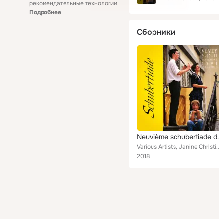
рекомендательные технологии
Подробнее
Сборники
Neuvième schubertiade d'espac
Various Artists, Janine Christinat, Jean-Pierre Bourquin, Alain Binggeli, Stéphane Borel, Choeur d
2018