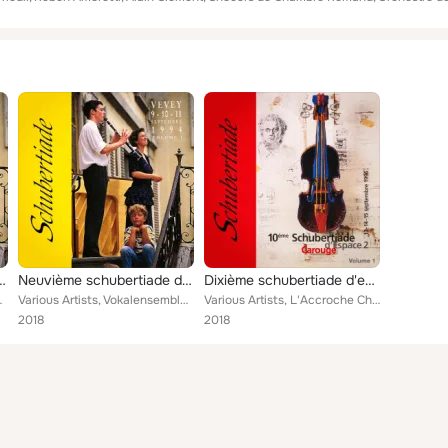
e 2: Vevey, 9, 10, 11 septembre 1994, Vol. 2
Neuvième schubertiade d'espace 2: Vevey, 9, 10, 11 septembre 1994, Vol. 1
Dixième schubertiade d'espace 2: Carouge, 13, 14, 15 septembre 1996, Vol. 1
u Théâtre du Jorat, Choeur d'h...
Various Artists, Vokalensemble de Zürich, Bettina Sutter, Peter Siegwart, Philippe Dinkel, Patrick Genet, Marc Jaermann, Quintet...
Various Artists, L'Accroche Choeur de Fribourg, Jean-Claude Fasel, Hiroko Kawamichi, Christian Favre, Choeur de l'Eglise Russe d...
2018
2018