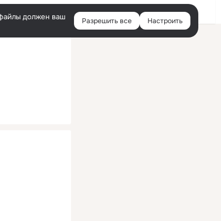
Помощь
Войти
й
e-файлы должен ваш
Разрешить все
Настроить
Правая
колонка