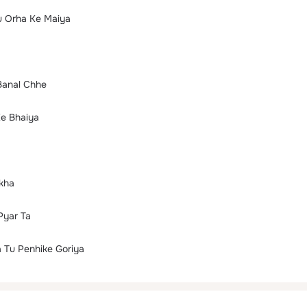
Tu Orha Ke Maiya
Banal Chhe
Ke Bhaiya
ekha
Pyar Ta
 Tu Penhike Goriya