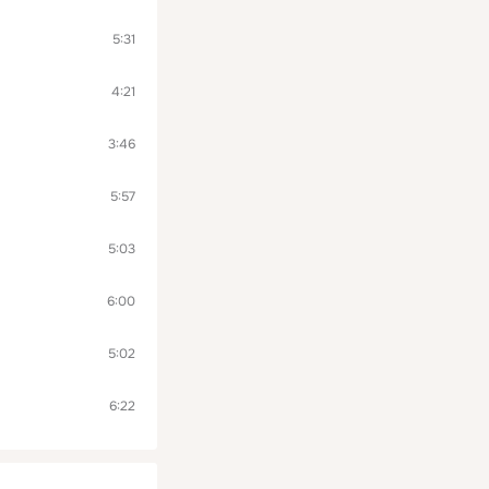
5:31
4:21
3:46
5:57
5:03
6:00
5:02
6:22