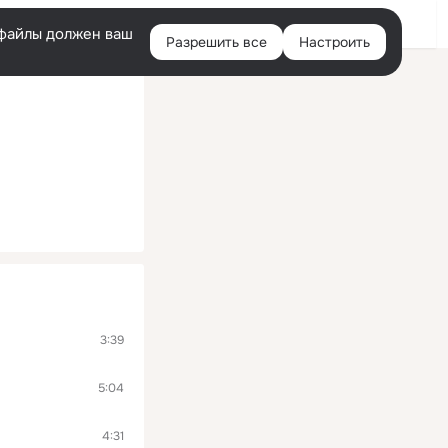
Помощь
Войти
й
e-файлы должен ваш
Разрешить все
Настроить
Правая
колонка
3:39
5:04
4:31