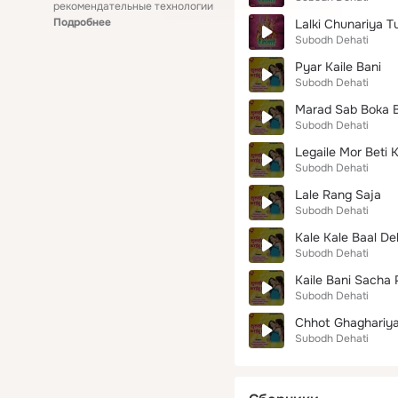
рекомендательные технологии
Подробнее
Lalki Chunariya 
Subodh Dehati
Pyar Kaile Bani
Subodh Dehati
Marad Sab Boka 
Subodh Dehati
Legaile Mor Beti 
Subodh Dehati
Lale Rang Saja
Subodh Dehati
Kale Kale Baal D
Subodh Dehati
Kaile Bani Sacha 
Subodh Dehati
Chhot Ghaghariya
Subodh Dehati