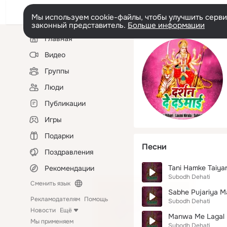
Мы используем cookie-файлы, чтобы улучшить сервис
законный представитель.
Больше информации
Левая
Главная
колонка
Видео
Группы
Люди
Публикации
Игры
Подарки
Песни
Поздравления
Tani Hamke Taiya
Рекомендации
Subodh Dehati
Сменить язык
Sabhe Pujariya M
Рекламодателям
Помощь
Subodh Dehati
Новости
Ещё
Manwa Me Lagal 
Мы применяем
Subodh Dehati